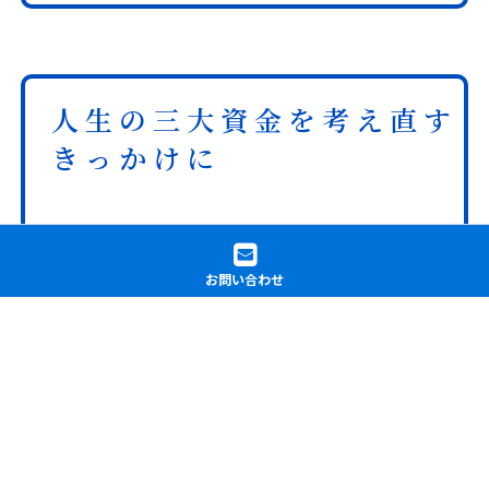
人生の三大資金を考え直す
きっかけに
熊本県・公務員・Ｉさんご夫婦（30代）
お問い合わせ
突然ですが、家電芸人ってご存知ですか？
人気お笑い芸人が、家電のウンチクを語る。
とある家電芸人のフレーズが秀逸なのですね。
「家電は買いたい時が買い替え時！」
そういえば、家芸人って聞いたことないですよね。
ましてや「家は買いたい時が買い時！」なんて聞いたこと
ないです。
それはそうですよね、家は人生で一番大きな買い物。
衝動買いしても良い家電とは違うはずです。