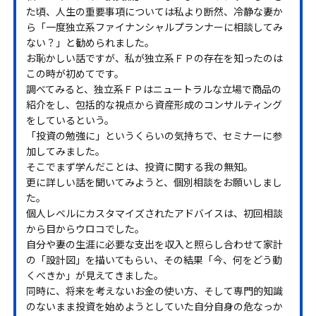
た頃、人生の重要事項については私より断然、冷静な妻か
ら「一度独立系ファイナンシャルプランナーに相談してみ
ない？」と勧められました。
お恥かしい話ですが、私が独立系ＦＰの存在を知ったのは
この時が初めてです。
調べてみると、独立系ＦＰはニュートラルな立場で商品の
紹介をし、包括的な視点から資産形成のコンサルティング
をしているという。
「投資の勉強に」というくらいの気持ちで、セミナーに参
加してみました。
そこでまず学んだことは、投資に関する我の無知。
更に詳しい話を聞いてみようと、個別相談をお願いしまし
た。
個人レベルにカスタマイズされたアドバイスは、初回相談
から目からウロコでした。
自分や妻の生涯に必要な支出を収入と照らし合わせて家計
の「設計図」を描いてもらい、その結果「今、何をどう動
くべきか」が見えてきました。
同時に、将来を考えないお金の使い方、そして専門的知識
のないまま投資を始めようとしていた自分自身の危なっか